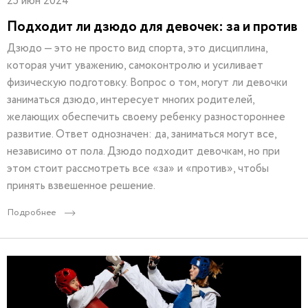
25 июн 2024
Подходит ли дзюдо для девочек: за и против
Дзюдо — это не просто вид спорта, это дисциплина,
которая учит уважению, самоконтролю и усиливает
физическую подготовку. Вопрос о том, могут ли девочки
заниматься дзюдо, интересует многих родителей,
желающих обеспечить своему ребенку разностороннее
развитие. Ответ однозначен: да, заниматься могут все,
независимо от пола. Дзюдо подходит девочкам, но при
этом стоит рассмотреть все «за» и «против», чтобы
принять взвешенное решение.
Подробнее