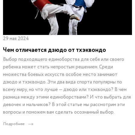
29 мая 2024
Чем отличается дзюдо от тхэквондо
Выбор подходящего единоборства для себя или своего
ребенка может стать непростым решением. Среди
множества боевых искусств особое место занимают
дзюдо и тхэквондо. Эти два вида спорта популярны по
всему миру, но что лучше — дзюдо или тхэквондо? В чем
разница между этими единоборствами? И что выбрать для
девочек и мальчиков? В этой статье мы рассмотрим эти
вопросы и поможем вам сделать осознанный выбор.
Подробнее